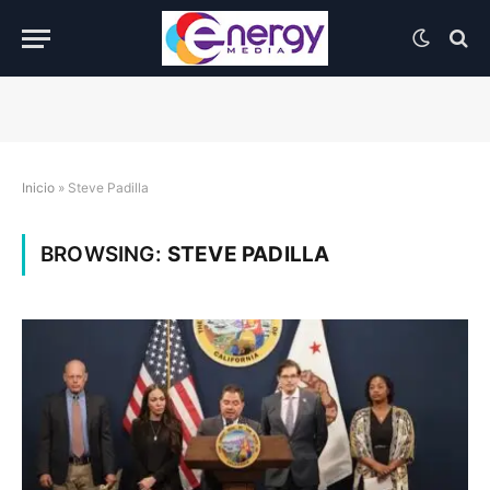
Inicio
»
Steve Padilla
BROWSING:
STEVE PADILLA