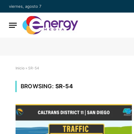
viernes, agosto 7
Inicio
»
SR-54
BROWSING:
SR-54