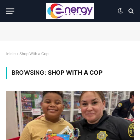
Inicio
»
Shop With a Cop
BROWSING:
SHOP WITH A COP