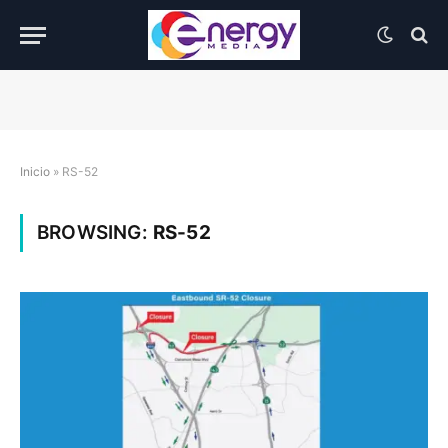
Inicio
»
RS-52
BROWSING:
RS-52