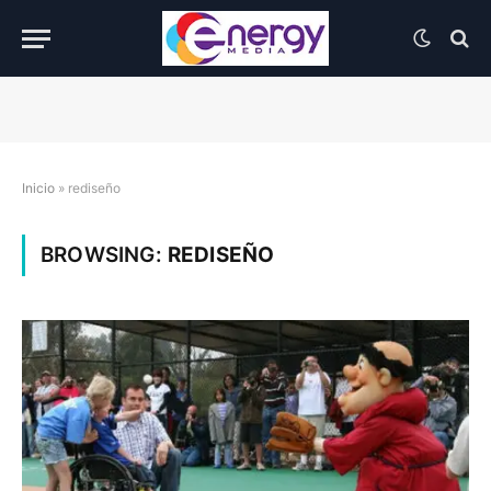
Inicio
»
rediseño
BROWSING:
REDISEÑO