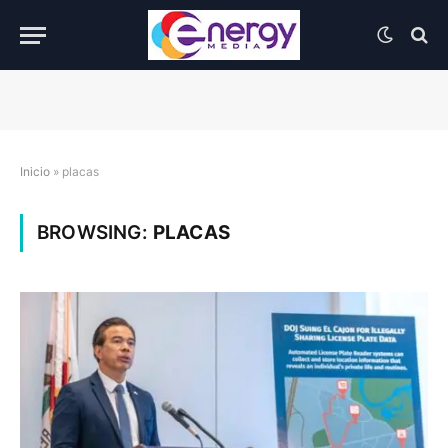
Inicio
»
placas
BROWSING:
PLACAS