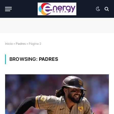
Inicio
»
Padres
»
Página 2
BROWSING:
PADRES