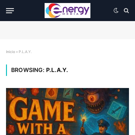
Inicio
»
P.L.A.Y.
BROWSING:
P.L.A.Y.