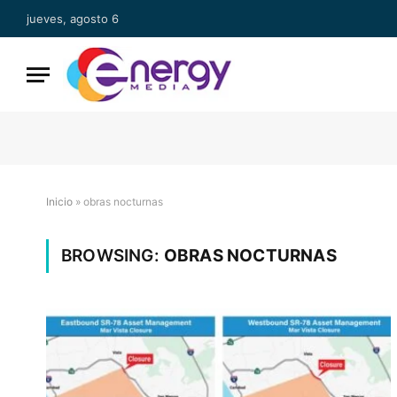
jueves, agosto 6
Inicio
»
obras nocturnas
BROWSING:
OBRAS NOCTURNAS