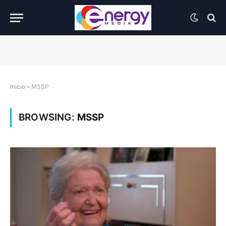
Inicio
»
MSSP
BROWSING:
MSSP