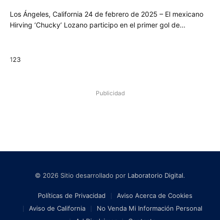
Los Ángeles, California 24 de febrero de 2025 – El mexicano
Hirving ‘Chucky’ Lozano participo en el primer gol de…
Next
1
2
3
Publicidad
© 2026 Sitio desarrollado por
Laboratorio Digital
.
Políticas de Privacidad
Aviso Acerca de Cookies
Aviso de California
No Venda Mi Información Personal