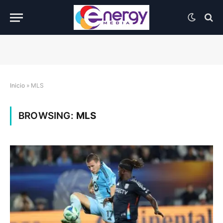
Inicio
»
MLS
BROWSING:
MLS