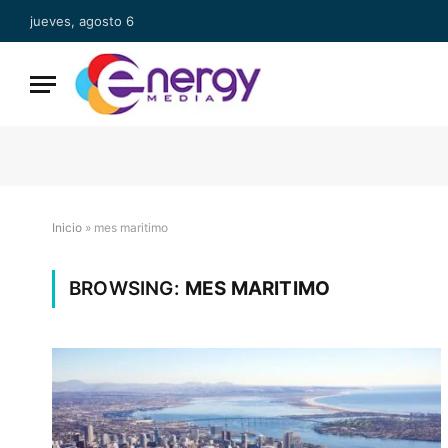
jueves, agosto 6
Inicio
»
mes maritimo
BROWSING:
MES MARITIMO