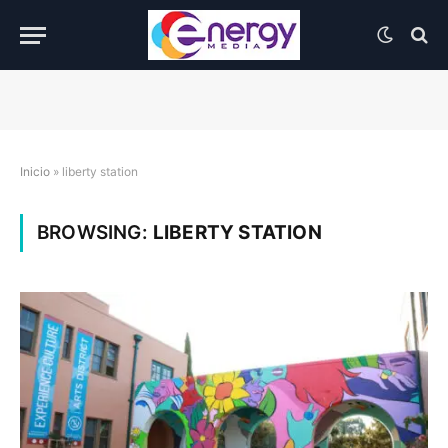
Inicio
»
liberty station
BROWSING:
LIBERTY STATION