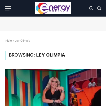
Inicio
»
Ley Olimpia
BROWSING:
LEY OLIMPIA