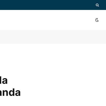
la
manda