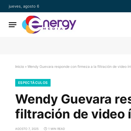
jueves, agosto 6
Inicio
»
Wendy Guevara responde con firmeza a la filtración de video 
ESPECTÁCULOS
Wendy Guevara res
filtración de vide
AGOSTO 7, 2025
1 MIN READ