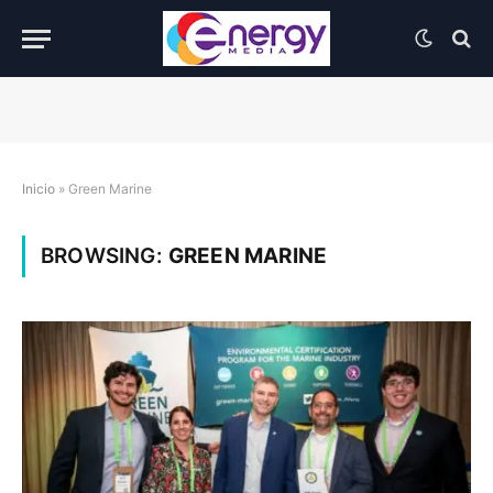
Inicio
»
Green Marine
BROWSING:
GREEN MARINE