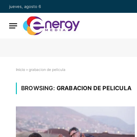
jueves, agosto 6
Inicio
»
grabacion de pelicula
BROWSING:
GRABACION DE PELICULA