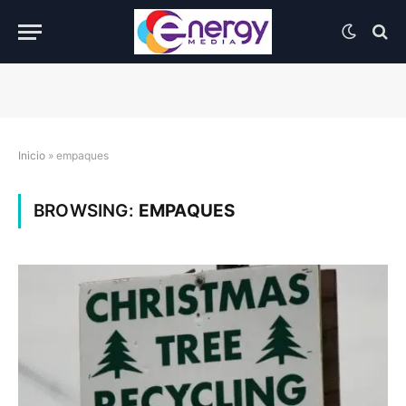
Inicio
»
empaques
BROWSING:
EMPAQUES