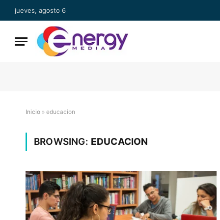
jueves, agosto 6
Inicio
»
educacion
BROWSING:
EDUCACION