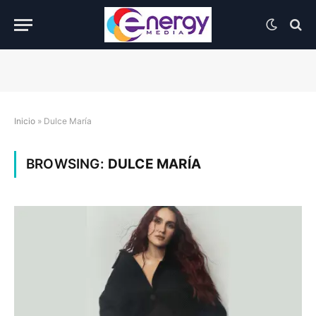
Inicio
»
Dulce María
BROWSING:
DULCE MARÍA