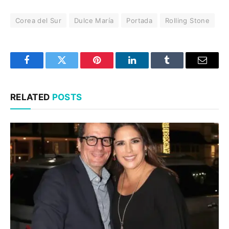
Corea del Sur
Dulce María
Portada
Rolling Stone
Facebook
Twitter
Pinterest
LinkedIn
Tumblr
Email
RELATED
POSTS