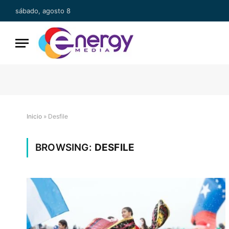
sábado, agosto 8
Inicio
»
Desfile
BROWSING:
DESFILE