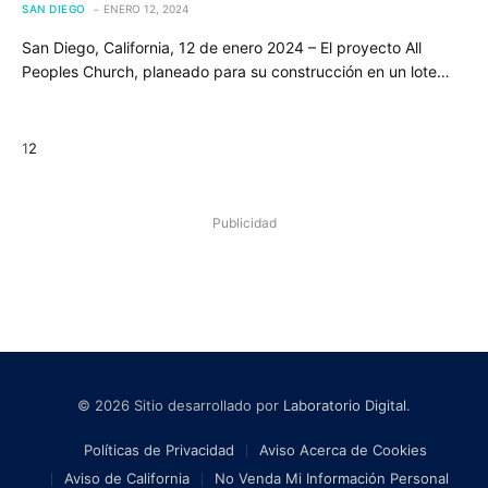
SAN DIEGO
ENERO 12, 2024
San Diego, California, 12 de enero 2024 – El proyecto All
Peoples Church, planeado para su construcción en un lote…
Next
1
2
Publicidad
© 2026 Sitio desarrollado por
Laboratorio Digital
.
Políticas de Privacidad
Aviso Acerca de Cookies
Aviso de California
No Venda Mi Información Personal