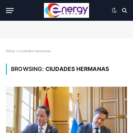
Inicio
»
ciudades hermanas
BROWSING:
CIUDADES HERMANAS