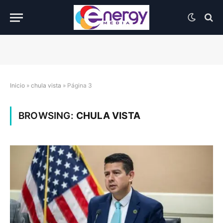
Inicio
»
chula vista
»
Página 3
BROWSING:
CHULA VISTA