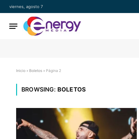
viernes, agosto 7
Inicio
»
Boletos
»
Página 2
BROWSING:
BOLETOS