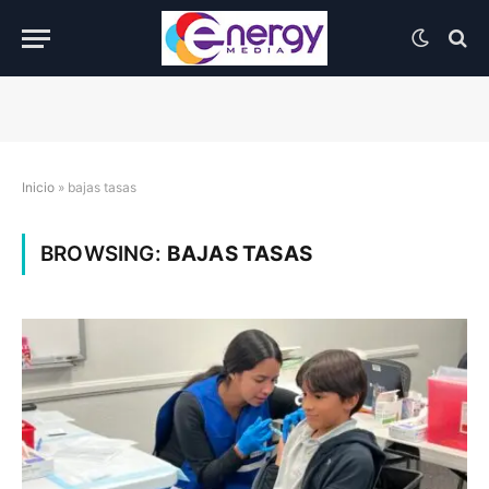
Inicio
»
bajas tasas
BROWSING:
BAJAS TASAS