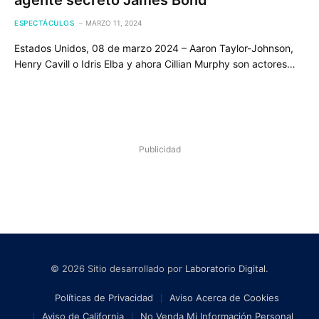
agente secreto James Bond
ESPECTÁCULOS
MARZO 11, 2024
Estados Unidos, 08 de marzo 2024 – Aaron Taylor-Johnson,
Henry Cavill o Idris Elba y ahora Cillian Murphy son actores…
Publicidad
© 2026 Sitio desarrollado por
Laboratorio Digital
.
Políticas de Privacidad
Aviso Acerca de Cookies
Aviso de California
No Venda Mi Información Personal