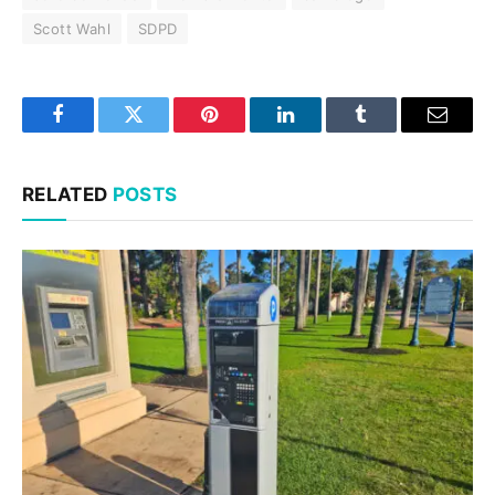
Scott Wahl
SDPD
Facebook
Twitter
Pinterest
LinkedIn
Tumblr
Email
RELATED
POSTS