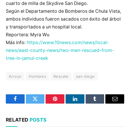
cuarto de milla de Skydive San Diego.
Según el Departamento de Bomberos de Chula Vista,
ambos individuos fueron sacados con éxito del árbol
y transportados a un hospital local.
Reportera: Myra Wu
Más info:
https://www.10news.com/news/local-
news/east-county-news/two-men-rescued-from-
tree-in-jamul-creek
Arroyo
Hombres
Rescate
san diego
Facebook
Twitter
Pinterest
LinkedIn
Tumblr
Email
RELATED
POSTS