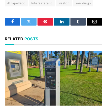
Atropellado
Interestatal 8
Peatón
san diego
Facebook
Twitter
Pinterest
LinkedIn
Tumblr
Email
RELATED
POSTS