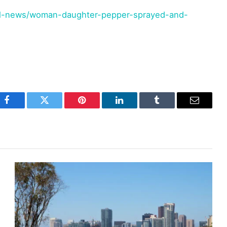
al-news/woman-daughter-pepper-sprayed-and-
Facebook
Twitter
Pinterest
LinkedIn
Tumblr
Email