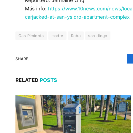
Reportero: Jermaine Ong
Más info:
https://www.10news.com/news/loc
carjacked-at-san-ysidro-apartment-complex
Gas Pimienta
madre
Robo
san diego
SHARE.
RELATED
POSTS