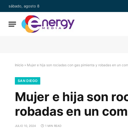
sábado, agosto 8
Inicio
»
Mujer e hija son rociadas con gas pimienta y robadas en un co
SAN DIEGO
Mujer e hija son ro
robadas en un com
JULIO 10, 2024
1 MIN READ