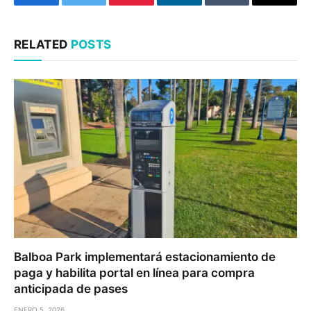
Facebook
Twitter
Pinterest
LinkedIn
Tumblr
Email
RELATED
POSTS
Balboa Park implementará estacionamiento de
paga y habilita portal en línea para compra
anticipada de pases
ENERO 5, 2026