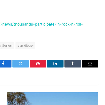
-news/thousands-participate-in-rock-n-roll-
g Series
san diego
Facebook
Twitter
Pinterest
LinkedIn
Tumblr
Email