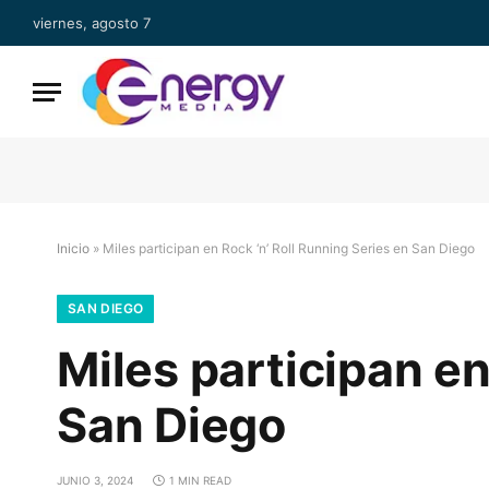
viernes, agosto 7
Inicio
»
Miles participan en Rock ‘n’ Roll Running Series en San Diego
SAN DIEGO
Miles participan en
San Diego
JUNIO 3, 2024
1 MIN READ