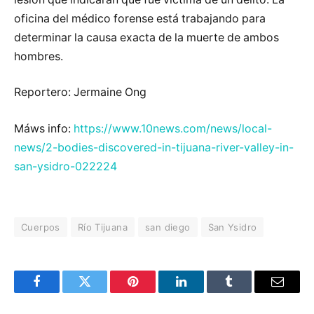
oficina del médico forense está trabajando para
determinar la causa exacta de la muerte de ambos
hombres.
Reportero: Jermaine Ong
Máws info:
https://www.10news.com/news/local-
news/2-bodies-discovered-in-tijuana-river-valley-in-
san-ysidro-022224
Cuerpos
Río Tijuana
san diego
San Ysidro
Facebook
Twitter
Pinterest
LinkedIn
Tumblr
Email