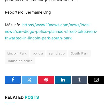
Reportero: Jermaine Ong
Más info:
https://www.10news.com/news/local-
news/san-diego-police-planned-street-takeovers-
thwarted-in-lincoln-park-south-park
Lincoln Park
policía
san diego
South Park
Tomas de calles
Facebook
Twitter
Pinterest
LinkedIn
Tumblr
Email
RELATED
POSTS