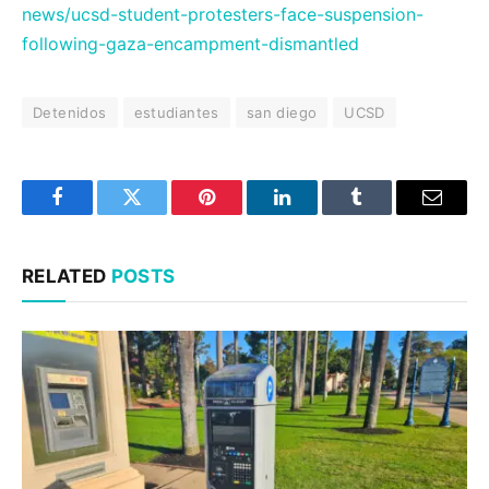
news/ucsd-student-protesters-face-suspension-
following-gaza-encampment-dismantled
Detenidos
estudiantes
san diego
UCSD
Facebook
Twitter
Pinterest
LinkedIn
Tumblr
Email
RELATED
POSTS