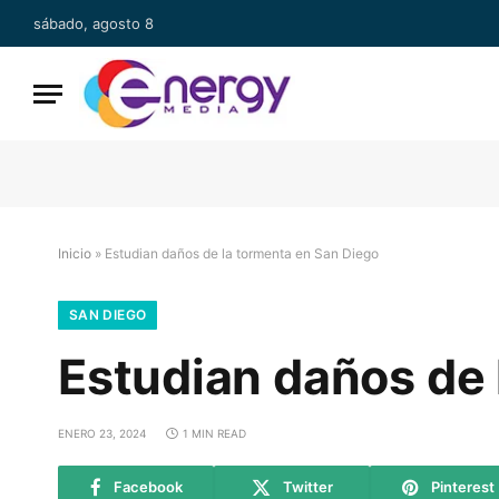
sábado, agosto 8
Inicio
»
Estudian daños de la tormenta en San Diego
SAN DIEGO
Estudian daños de 
ENERO 23, 2024
1 MIN READ
Facebook
Twitter
Pinterest