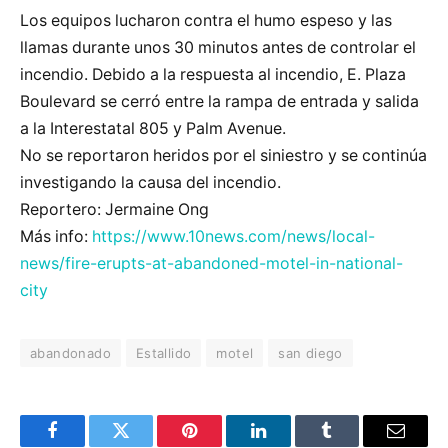
Los equipos lucharon contra el humo espeso y las
llamas durante unos 30 minutos antes de controlar el
incendio. Debido a la respuesta al incendio, E. Plaza
Boulevard se cerró entre la rampa de entrada y salida
a la Interestatal 805 y Palm Avenue.
No se reportaron heridos por el siniestro y se continúa
investigando la causa del incendio.
Reportero: Jermaine Ong
Más info:
https://www.10news.com/news/local-
news/fire-erupts-at-abandoned-motel-in-national-
city
abandonado
Estallido
motel
san diego
Facebook
Twitter
Pinterest
LinkedIn
Tumblr
Email