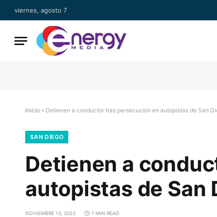
viernes, agosto 7
Inicio
»
Detienen a conductor tras persecución en autopistas de San D
SAN DIEGO
Detienen a conduct
autopistas de San 
NOVIEMBRE 13, 2023
1 MIN READ