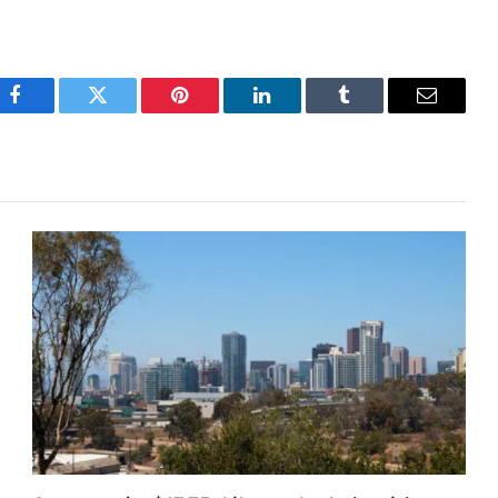
Facebook
Twitter
Pinterest
LinkedIn
Tumblr
Email