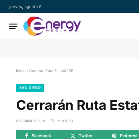
jueves, agosto 6
Inicio
»
Cerrarán Ruta Estatal 125
SAN DIEGO
Cerrarán Ruta Esta
DICIEMBRE 8, 2023
1 MIN READ
Facebook
Twitter
Pinterest