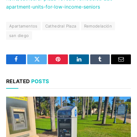
apartment-units-for-low-income-seniors
Apartamentos
Cathedral Plaza
Remodelación
san diego
Facebook
Twitter
Pinterest
LinkedIn
Tumblr
Email
RELATED
POSTS