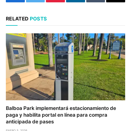
Facebook
Twitter
Pinterest
LinkedIn
Tumblr
Email
RELATED
POSTS
Balboa Park implementará estacionamiento de
paga y habilita portal en línea para compra
anticipada de pases
ENERO 5, 2026