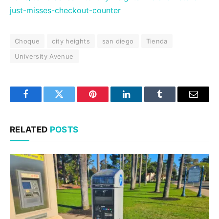
just-misses-checkout-counter
Choque
city heights
san diego
Tienda
University Avenue
Facebook
Twitter
Pinterest
LinkedIn
Tumblr
Email
RELATED
POSTS