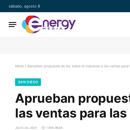
sábado, agosto 8
Inicio
»
Aprueban propuesta de ley sobre el impuesto a las ventas para
SAN DIEGO
Aprueban propuesta
las ventas para la
JULIO 24, 2024
1 MIN READ