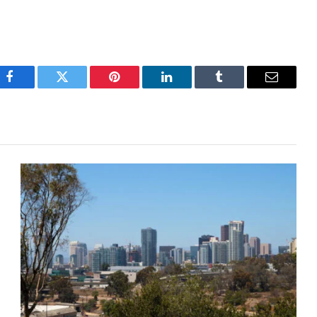
Facebook
Twitter
Pinterest
LinkedIn
Tumblr
Email