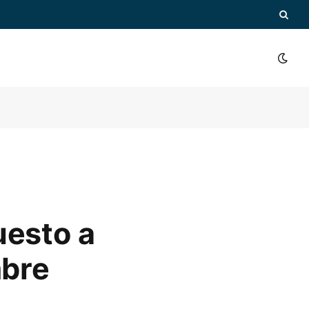
uesto a
mbre