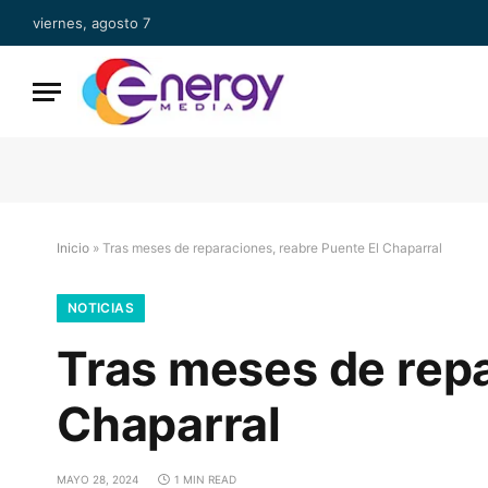
viernes, agosto 7
Inicio
»
Tras meses de reparaciones, reabre Puente El Chaparral
NOTICIAS
Tras meses de repa
Chaparral
MAYO 28, 2024
1 MIN READ