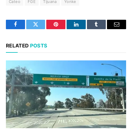
Cateo
FGE
Tijuana
Yonke
Facebook
Twitter
Pinterest
LinkedIn
Tumblr
Email
RELATED
POSTS