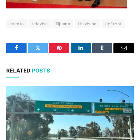
evento
televisa
Tijuana
Univisión
UpFront
Facebook
Twitter
Pinterest
LinkedIn
Tumblr
Email
RELATED
POSTS