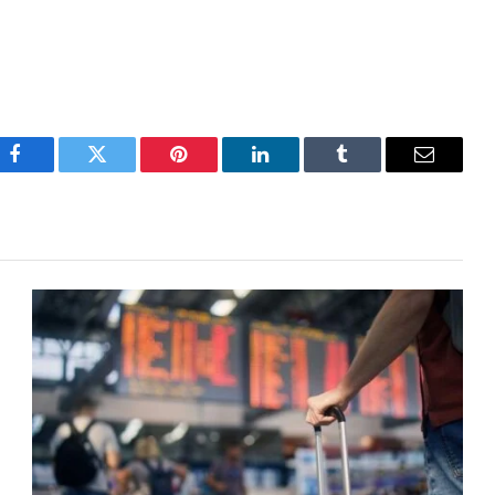
Facebook
Twitter
Pinterest
LinkedIn
Tumblr
Email