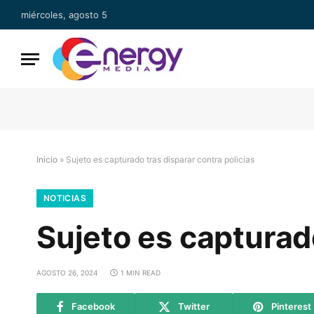
miércoles, agosto 5
Inicio
»
Sujeto es capturado tras disparar contra policías
NOTICIAS
Sujeto es capturado
AGOSTO 26, 2024
1 MIN READ
Facebook
Twitter
Pinterest