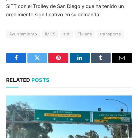
SITT con el Trolley de San Diego y que ha tenido un
crecimiento significativo en su demanda.
Ayuntamiento
IMOS
sitt
Tijuana
transporte
Facebook
Twitter
Pinterest
LinkedIn
Tumblr
Email
RELATED
POSTS